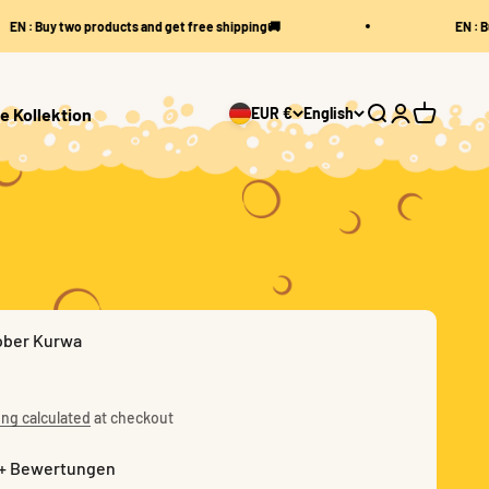
 : Buy two products and get free shipping🚚
EN : Buy t
e Kollektion
EUR €
English
Open search
Open accoun
Open cart
ober Kurwa
ng calculated
at checkout
+ Bewertungen