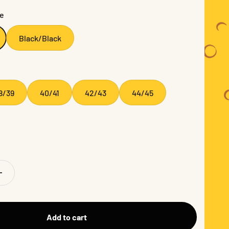
te
Black/Black
8/39
40/41
42/43
44/45
Add to cart