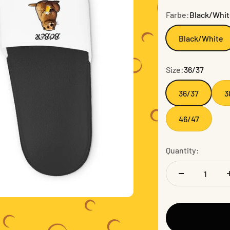
Farbe:
Black/Whi
Black/White
Size:
36/37
36/37
3
46/47
Quantity: