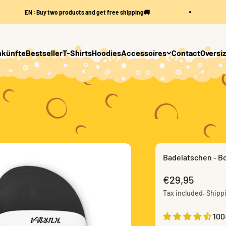
□
EN : Buy two products and get free shipping🚚
EN
künfte
Bestseller
T-Shirts
Hoodies
Accessoires
Contact
Oversiz
Badelatschen - B
Sale price
€29,95
Tax included.
Shippi
100