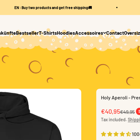
□
EN : Buy two products and get free shipping🚚
EN 
künfte
Bestseller
T-Shirts
Hoodies
Accessoires
Contact
Oversiz
Holy Aperoli - Pr
Sale price
€40,95
Regular 
€49,95
Tax included.
Shippi
100