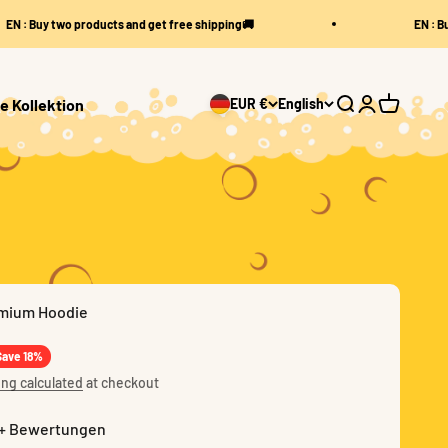
: Buy two products and get free shipping🚚
EN : Buy t
e Kollektion
EUR €
English
Open search
Open accoun
Open cart
emium Hoodie
price
Save 18%
ng calculated
at checkout
+ Bewertungen