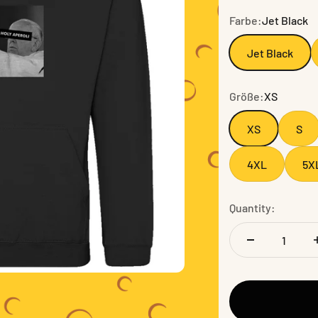
Farbe:
Jet Black
Jet Black
Größe:
XS
XS
S
4XL
5X
Quantity: