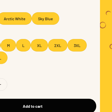
Arctic White
Sky Blue
M
L
XL
2XL
3XL
L
Add to cart