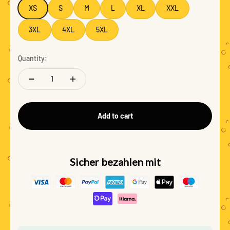
XS
S
M
L
XL
XXL
3XL
4XL
5XL
Quantity:
Add to cart
Sicher bezahlen mit