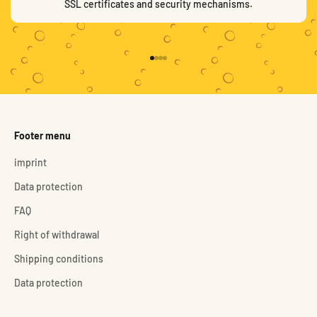
SSL certificates and security mechanisms.
Go to item 1
Go to item 2
Go to item 3
Go to item 4
Footer menu
imprint
Data protection
FAQ
Right of withdrawal
Shipping conditions
Data protection