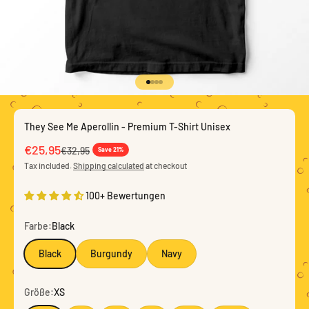
Go to item 1
Go to item 2
Go to item 3
Go to item 4
They See Me Aperollin - Premium T-Shirt Unisex
Sale price
€25,95
Regular price
€32,95
Save 21%
Tax included.
Shipping calculated
at checkout
100+ Bewertungen
Farbe:
Black
Black
Burgundy
Navy
Größe:
XS