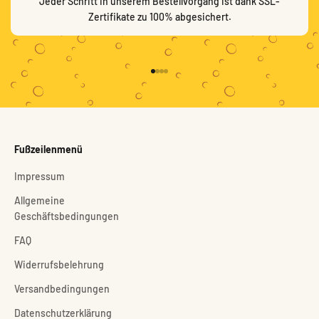
Jeder Schritt in unserem Bestellvorgang ist dank SSL-
Zertifikate zu 100% abgesichert.
Gehe zu Element 1
Gehe zu Element 2
Gehe zu Element 3
Gehe zu Element 4
Fußzeilenmenü
Impressum
Allgemeine
Geschäftsbedingungen
FAQ
Widerrufsbelehrung
Versandbedingungen
Datenschutzerklärung