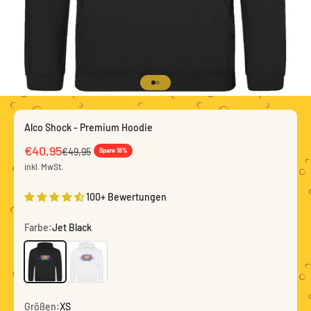
Gehe zu Element 1
Gehe zu Element 2
Alco Shock - Premium Hoodie
Angebot
€40,95
Regulärer Preis
€49,95
Spare 18%
inkl. MwSt.
100+ Bewertungen
Farbe:
Jet Black
Jet Black
Arctic White
Größen:
XS