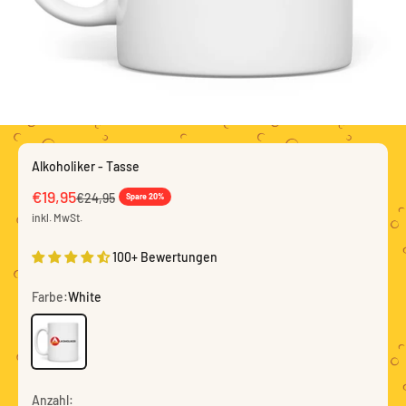
Alkoholiker - Tasse
Angebot
€19,95
Regulärer Preis
€24,95
Spare 20%
inkl. MwSt.
100+ Bewertungen
Farbe:
White
White
Anzahl: