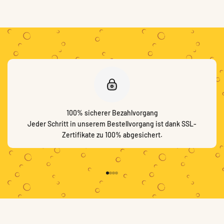
100% sicherer Bezahlvorgang
Jeder Schritt in unserem Bestellvorgang ist dank SSL-
Zertifikate zu 100% abgesichert.
Gehe zu Element 1
Gehe zu Element 2
Gehe zu Element 3
Gehe zu Element 4